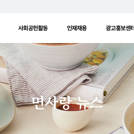
사회공헌활동
인재채용
광고홍보센
사회나눔활동
면사랑 광고
문화예술지원
면사랑 뉴스
면사랑 뉴스
)