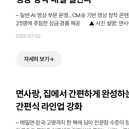
– 일반·AI 영상 부문 운영…CM송 기반 영상 창작 콘텐츠 모집 – 7월 한 달간 인스타그램으로
25명에 푸짐한 상금·경품 제공 ▲ 사진 설명: 면사랑이 ‘CM송 크리에이티브 공모전’을 개최한다.
(사진제공=면사랑) 면·소스 전문기업 ㈜면
2025-07-02
자세히 보기
→
면사랑, 집에서 간편하게 완성하
간편식 라인업 강화
– 메밀면·장국·고명까지 한 팩에 담아 전문점 수준의 정통 냉메밀소바 완성 