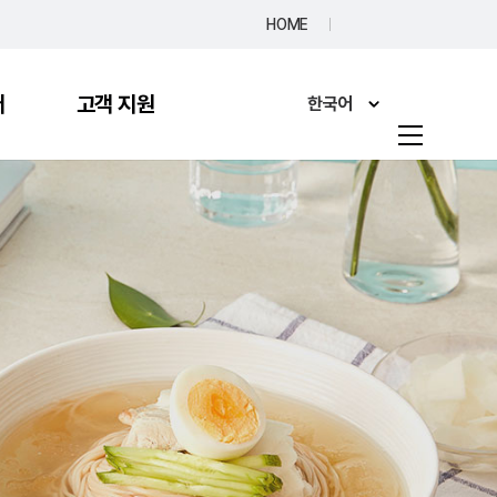
HOME
터
고객 지원
한국어
한국어
English
고객의 소리
日本語
FAQ
简体中文
Italiano
Français
Deutsch