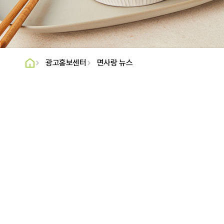
B2C
B2B
수입
수출
광고홍보센터
면사랑 뉴스