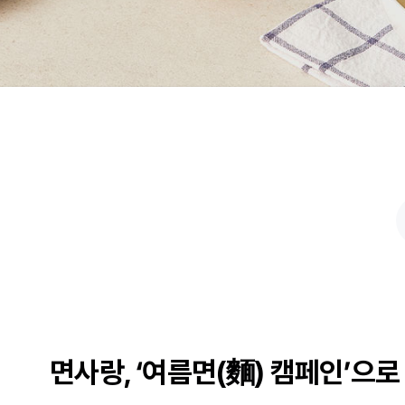
면사랑, ‘여름면(麵) 캠페인’으