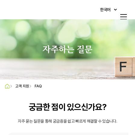
한국어
한국어
회사 소개
English
제품&시장
日本語
자주하는 질문
사회공헌활동
简体中文
Italiano
인재채용
Français
고객 지원
FAQ
광고홍보센터
Deutsch
고객 지원
궁금한 점이 있으신가요?
O'zbekcha
Русский
자주 묻는 질문을 통해 궁금증을 쉽고 빠르게 해결할 수 있습니다.