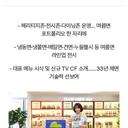
- 헤리티지존·전시존·다이닝존 운영… 여름면
포트폴리오 한 자리에
- 냉동면·냉쫄면·메밀면·건면·누들헬시 등 여름면
라인업 전시
- 대표 메뉴 시식 및 신규 TV CF 소개……33년 제면
기술력 선보여