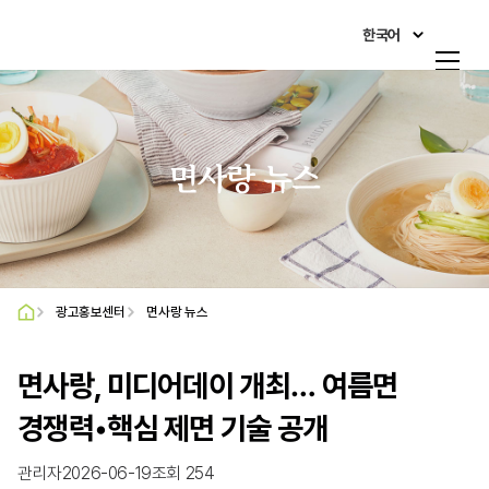
한국어
한국어
회사 소개
English
제품&시장
日本語
면사랑 뉴스
사회공헌활동
简体中文
Italiano
인재채용
Français
광고홍보센터
면사랑 뉴스
광고홍보센터
Deutsch
고객 지원
면사랑, 미디어데이 개최… 여름면
O'zbekcha
경쟁력•핵심 제면 기술 공개
Русский
관리자
2026-06-19
조회 254