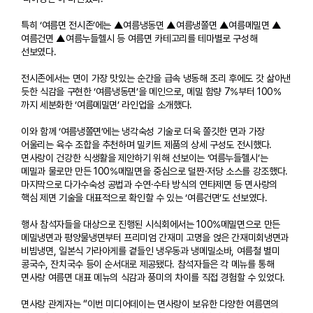
특히 ‘여름면 전시존’에는 ▲여름냉동면 ▲여름냉쫄면 ▲여름메밀면 ▲
여름건면 ▲여름누들헬시 등 여름면 카테고리를 테마별로 구성해
선보였다.
전시존에서는 면이 가장 맛있는 순간을 급속 냉동해 조리 후에도 갓 삶아낸
듯한 식감을 구현한 ‘여름냉동면’을 메인으로, 메밀 함량 7%부터 100%
까지 세분화한 ‘여름메밀면’ 라인업을 소개했다.
이와 함께 ‘여름냉쫄면’에는 냉각숙성 기술로 더욱 쫄깃한 면과 가장
어울리는 육수 조합을 추천하며 밀키트 제품의 상세 구성도 전시했다.
면사랑이 건강한 식생활을 제안하기 위해 선보이는 ‘여름누들헬시’는
메밀과 물로만 만든 100%메밀면을 중심으로 덜짠·저당 소스를 강조했다.
마지막으로 다가수숙성 공법과 수연·수타 방식의 연타제면 등 면사랑의
핵심 제면 기술을 대표적으로 확인할 수 있는 ‘여름건면’도 선보였다.
행사 참석자들을 대상으로 진행된 시식회에서는 100%메밀면으로 만든
메밀냉면과 평양물냉면부터 프리미엄 간재미 고명을 얹은 간재미회냉면과
비빔냉면, 일본식 가라아게를 곁들인 냉우동과 냉메밀소바, 여름철 별미
콩국수, 잔치국수 등이 순서대로 제공됐다. 참석자들은 각 메뉴를 통해
면사랑 여름면 대표 메뉴의 식감과 풍미의 차이를 직접 경험할 수 있었다.
면사랑 관계자는 “이번 미디어데이는 면사랑이 보유한 다양한 여름면의